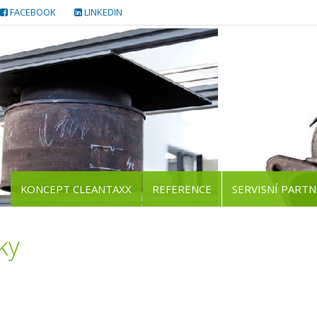
FACEBOOK
LINKEDIN
KONCEPT CLEANTAXX
REFERENCE
SERVISNÍ PARTN
ky