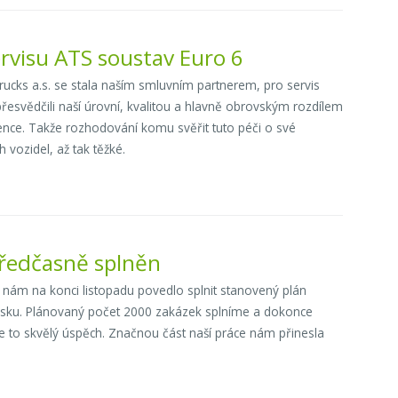
ervisu ATS soustav Euro 6
rucks a.s. se stala naším smluvním partnerem, pro servis
řesvědčili naší úrovní, kvalitou a hlavně obrovským rozdílem
ence. Takže rozhodování komu svěřit tuto péči o své
 vozidel, až tak těžké.
 předčasně splněn
e nám na konci listopadu povedlo splnit stanovený plán
nsku. Plánovaný počet 2000 zakázek splníme a dokonce
 je to skvělý úspěch. Značnou část naší práce nám přinesla