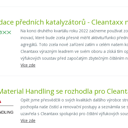
dace předních katalyzátorů - Cleantaxx
Na konci druhého kvartálu roku 2022 začneme používat zcel
inovací, které bude zcela přesně měřit aktivitu/funkci př
agregátů. Toto zcela nové zařízení zatím v celém našem k
Cleantaxx výrazným leadrem ve svém oboru a získá tím opě
výfukových soustav před započatým zbytečným čištěním ne
Více zde
aterial Handling se rozhodla pro Clean
Opět jsme přesvědčili o svých kvalitách dalšího výrobce st
pochopila naše čistící a renovační postupy a seznámila se 
uzavřela s Cleantaxx spolupráci pro čištění výfukových so
Více zde