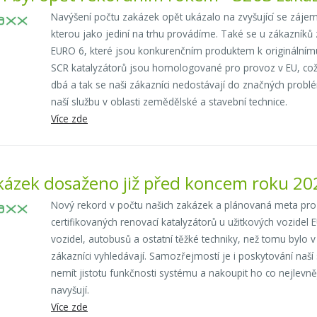
Navýšení počtu zakázek opět ukázalo na zvyšující se zájem
kterou jako jediní na trhu provádíme. Také se u zákazníků 
EURO 6, které jsou konkurenčním produktem k originálnímu 
SCR katalyzátorů jsou homologované pro provoz v EU, což 
dbá a tak se naši zákazníci nedostávají do značných probl
naší službu v oblasti zemědělské a stavební technice.
Více zde
kázek dosaženo již před koncem roku 20
Nový rekord v počtu našich zakázek a plánovaná meta pro
certifikovaných renovací katalyzátorů u užitkových vozidel
vozidel, autobusů a ostatní těžké techniky, než tomu bylo v 
zákazníci vyhledávají. Samozřejmostí je i poskytování naší s
nemít jistotu funkčnosti systému a nakoupit ho co nejlevněj
navyšují.
Více zde