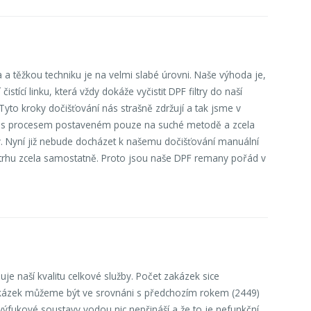
a a těžkou techniku je na velmi slabé úrovni. Naše výhoda je,
istící linku, která vždy dokáže vyčistit DPF filtry do naší
 Tyto kroky dočišťování nás strašně zdržují a tak jsme v
at, s procesem postaveném pouze na suché metodě a zcela
y. Nyní již nebude docházet k našemu dočišťování manuální
a trhu zcela samostatně. Proto jsou naše DPF remany pořád v
e naší kvalitu celkové služby. Počet zakázek sice
akázek můžeme být ve srovnáni s předchozím rokem (2449)
 výfukové soustavy vodou nic nepřináší a že to je nefunkční