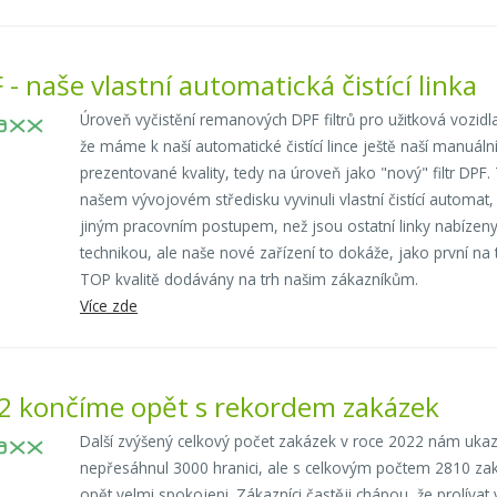
- naše vlastní automatická čistící linka
Úroveň vyčistění remanových DPF filtrů pro užitková vozidl
že máme k naší automatické čistící lince ještě naší manuální č
prezentované kvality, tedy na úroveň jako "nový" filtr DPF.
našem vývojovém středisku vyvinuli vlastní čistící autom
jiným pracovním postupem, než jsou ostatní linky nabízen
technikou, ale naše nové zařízení to dokáže, jako první n
TOP kvalitě dodávány na trh našim zákazníkům.
Více zde
2 končíme opět s rekordem zakázek
Další zvýšený celkový počet zakázek v roce 2022 nám ukazuj
nepřesáhnul 3000 hranici, ale s celkovým počtem 2810 z
opět velmi spokojeni. Zákazníci častěji chápou, že prolívat