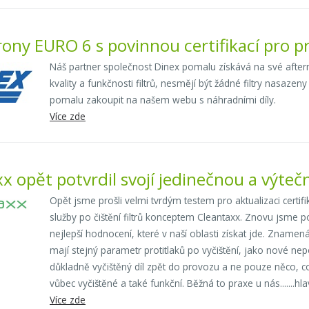
ony EURO 6 s povinnou certifikací pro p
Náš partner společnost Dinex pomalu získává na své afterma
kvality a funkčnosti filtrů, nesmějí být žádné filtry nasazen
pomalu zakoupit na našem webu s náhradními díly.
Více zde
x opět potvrdil svojí jedinečnou a výteč
Opět jsme prošli velmi tvrdým testem pro aktualizaci certif
služby po čištění filtrů konceptem Cleantaxx. Znovu jsme pot
nejlepší hodnocení, které v naší oblasti získat jde. Znamen
mají stejný parametr protitlaků po vyčištění, jako nové nep
důkladně vyčištěný díl zpět do provozu a ne pouze něco, co za
vůbec vyčištěné a také funkční. Běžná to praxe u nás.......hla
Více zde