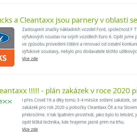
cks a Cleantaxx jsou parnery v oblasti s
Zastoupení značky nákladních vozidel Ford, společnost F T
výfukových soustav na svých vozidlech Euro 6. Opět jsme p
ve způsobu provedení čištění a renovací od ostatní konkur
výfukové soustavy, nebylo pro dodavatele těchto užitkových
Více zde
eantaxx !!!!! - plán zakázek v roce 2020
I přes Covid 19 a díky tomu 3-4 měsíce snížení zakázek, s
zakázek pro rok 2020 u pobočky Cleantaxx ČR a na Slove
překročíme. V tak špatném prostředí, jako bylo to letošní,
opět těžká technika, kde hrajeme jasně prim na trhu.
Více zde