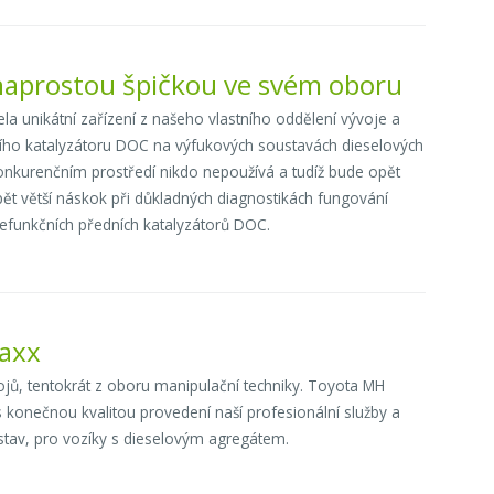
 naprostou špičkou ve svém oboru
a unikátní zařízení z našeho vlastního oddělení vývoje a
edního katalyzátoru DOC na výfukových soustavách dieselových
onkurenčním prostředí nikdo nepoužívá a tudíž bude opět
t větší náskok při důkladných diagnostikách fungování
funkčních předních katalyzátorů DOC.
taxx
rojů, tentokrát z oboru manipulační techniky. Toyota MH
s konečnou kvalitou provedení naší profesionální služby a
ustav, pro vozíky s dieselovým agregátem.