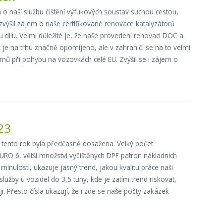
 o naší službu čištění výfukových soustav suchou cestou,
zvýšil zájem o naše certifikované renovace katalyzátorů
dílu. Velmi důležité je, že naše provedení renovací DOC a
je na trhu značně opomíjeno, ale v zahraničí se na to velmi
émů při pohybu na vozovkách celé EU. Zvýšil se i zájem o
23
 tento rok byla předčasně dosažena. Velký počet
 EURO 6, větší množství vyčištěných DPF patron nákladních
minulosti, ukazuje jasný trend, jakou kvalitu práce naši
lužby u vozidel do 3,5 tuny, kde je zatím trend riskovat,
i. Přesto čísla ukazují, že i zde se naše počty zakázek