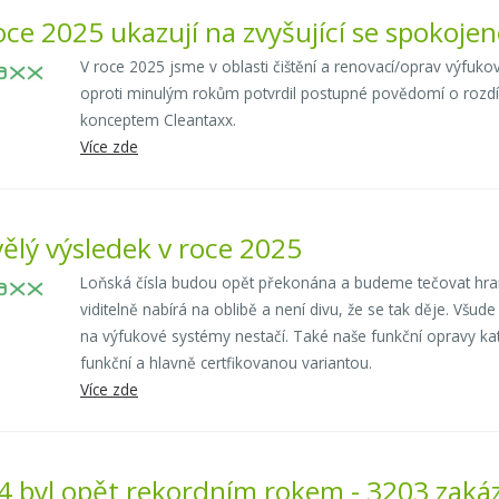
roce 2025 ukazují na zvyšující se spokoje
V roce 2025 jsme v oblasti čištění a renovací/oprav výfuk
oproti minulým rokům potvrdil postupné povědomí o rozdíl
konceptem Cleantaxx.
Více zde
vělý výsledek v roce 2025
Loňská čísla budou opět překonána a budeme tečovat hrani
viditelně nabírá na oblibě a není divu, že se tak děje. Všu
na výfukové systémy nestačí. Také naše funkční opravy kata
funkční a hlavně certfikovanou variantou.
Více zde
4 byl opět rekordním rokem - 3203 zaká