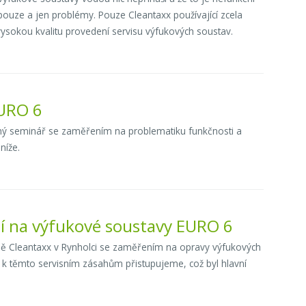
ouze a jen problémy. Pouze Cleantaxx používající zcela
 vysokou kvalitu provedení servisu výfukových soustav.
EURO 6
orný seminář se zaměřením na problematiku funkčnosti a
níže.
ací na výfukové soustavy EURO 6
vně Cleantaxx v Rynholci se zaměřením na opravy výfukových
k těmto servisním zásahům přistupujeme, což byl hlavní