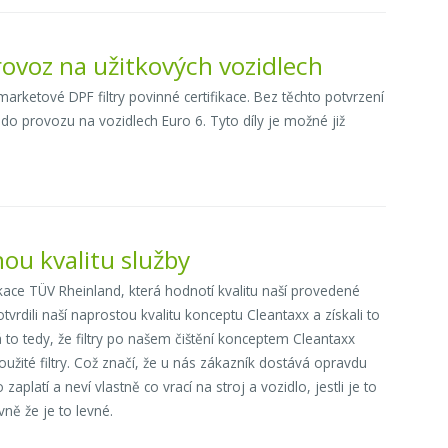
rovoz na užitkových vozidlech
rketové DPF filtry povinné certifikace. Bez těchto potvrzení
y do provozu na vozidlech Euro 6. Tyto díly je možné již
nou kvalitu služby
ikace TÜV Rheinland, která hodnotí kvalitu naší provedené
vrdili naší naprostou kvalitu konceptu Cleantaxx a získali to
á to tedy, že filtry po našem čištění konceptem Cleantaxx
oužité filtry. Což značí, že u nás zákazník dostává opravdu
platí a neví vlastně co vrací na stroj a vozidlo, jestli je to
vně že je to levné.