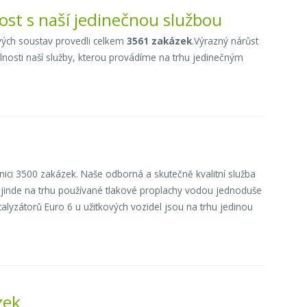
nost s naší jedinečnou službou
ových soustav provedli celkem
3561 zakázek
.Výrazný nárůst
nosti naší služby, kterou provádíme na trhu jedinečným
ci 3500 zakázek. Naše odborná a skutečně kvalitní služba
de jinde na trhu používané tlakové proplachy vodou jednoduše
lyzátorů Euro 6 u užitkových vozidel jsou na trhu jedinou
zek