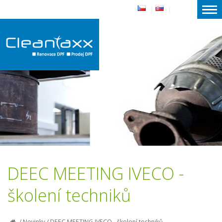
|
|
DEEC MEETING IVECO -
školení techniků
/
Novinky
/
DEEC MEETING IVECO - školení techniků