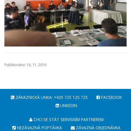
Publikováno: 16. 11. 2016
ZÁKAZNICKÁ LINKA: +420 725 125 725
FACEBOOK
LINKEDIN
CHCI SE STÁT SERVISNÍM PARTNEREM
NEZÁVAZNÁ POPTÁVKA
ZÁVAZNÁ OBJEDNÁVKA