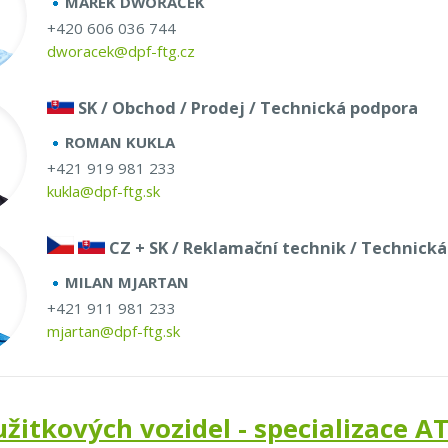
MAREK DWOŘÁČEK
+420 606 036 744
dworacek@dpf-ftg.cz
SK / Obchod / Prodej / Technická podpora
ROMAN KUKLA
+421 919 981 233
kukla@dpf-ftg.sk
CZ + SK / Reklamační technik / Technick
MILAN MJARTAN
+421 911 981 233
mjartan@dpf-ftg.sk
užitkových vozidel - specializace 