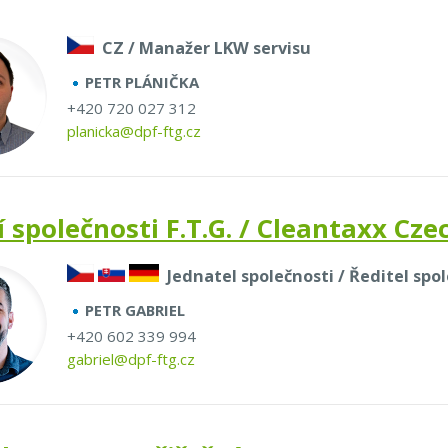
CZ / Manažer LKW servisu
PETR PLÁNIČKA
+420 720 027 312
planicka@dpf-ftg.cz
í společnosti F.T.G. / Cleantaxx Cze
Jednatel společnosti / Ředitel spo
PETR GABRIEL
+420 602 339 994
gabriel@dpf-ftg.cz