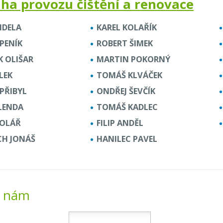
ha provozu čištění a renovace
NDELA
KAREL KOLAŘÍK
PENÍK
ROBERT ŠIMEK
K OLIŠAR
MARTIN POKORNÝ
OLEK
TOMÁŠ KLVÁČEK
PŘIBYL
ONDŘEJ ŠEVČÍK
ALENDA
TOMÁŠ KADLEC
KOLÁŘ
FILIP ANDĚL
CH JONÁŠ
HANILEC PAVEL
e nám