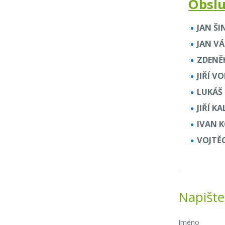
Obslu
JAN ŠI
JAN VÁ
ZDENĚ
JIŘÍ V
LUKÁŠ 
JIŘÍ K
IVAN 
VOJTĚ
Napišt
Jméno