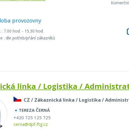
Komerční 
 doba provozovny
 : 7.00 hod. - 15.30 hod.
e : dle potřeb/přání zákazníků
cká linka / Logistika / Administra
CZ / Zákaznická linka / Logistika / Administ
TEREZA ČERNÁ
+420 725 125 725
cerna@dpf-ftg.cz