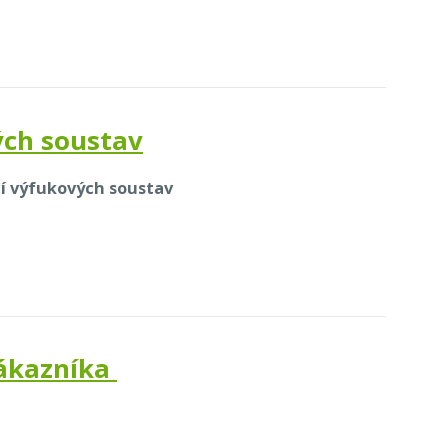
ých soustav
cí výfukových soustav
zákazníka