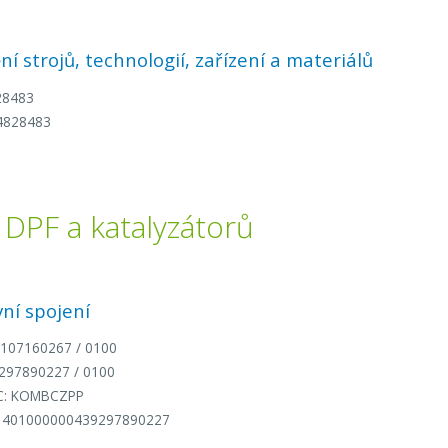
ění strojů, technologií, zařízení a materiálů
28483
4828483
 DPF a katalyzátorů
ní spojení
9107160267 / 0100
9297890227 / 0100
C: KOMBCZPP
1401000000439297890227