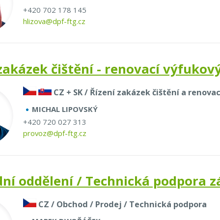
+420 702 178 145
hlizova@dpf-ftg.cz
zakázek čištění - renovací výfukov
CZ + SK / Řízení zakázek čištění a renova
MICHAL LIPOVSKÝ
+420 720 027 313
provoz@dpf-ftg.cz
ní oddělení / Technická podpora 
CZ / Obchod / Prodej / Technická podpora