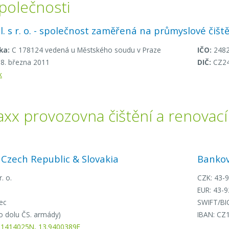
společnosti
pol. s r. o. - společnost zaměřená na průmyslové čišt
ka:
C 178124 vedená u Městského soudu v Praze
IČO:
248
8. března 2011
DIČ:
CZ2
k
axx provozovna čištění a renovací
Czech Republic & Slovakia
Bankov
r. o.
CZK: 43-
EUR: 43-
ec
SWIFT/BI
o dolu ČS. armády)
IBAN: CZ
.1414025N, 13.9400389E