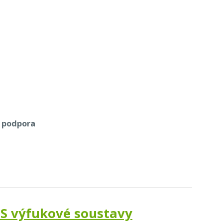
á podpora
ATS výfukové soustavy