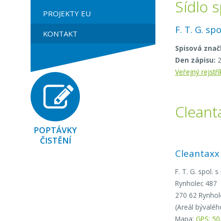
Sídlo 
PROJEKTY EU
F. T. G. s
KONTAKT
Spisová znač
Den zápisu:
2
Veřejný rejstří
Cleant
POPTÁVKY
ČISTĚNÍ
Cleantaxx 
F. T. G. spol. s 
Rynholec 487
270 62 Rynhol
(Areál bývaléh
Mapa:
GPS: 50