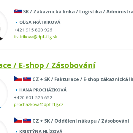
SK / Zákaznická linka / Logistika / Administr
OĽGA FRÁTRIKOVÁ
+421 915 820 926
fratrikova@dpf-ftg.sk
ace / E-shop / Zásobování
CZ + SK / Fakturace / E-shop zákaznická l
HANA PROCHÁZKOVÁ
+420 601 525 652
prochazkova@dpf-ftg.cz
CZ + SK / Oddělení nákupu / Zásobování
KRISTÝNA HLÍZOVÁ