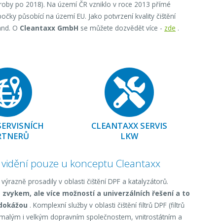
roby po 2018). Na území ČR vzniklo v roce 2013 přímé
očky působící na území EU. Jako potvrzení kvality čištění
land. O
Cleantaxx GmbH
se můžete dozvědět více -
zde
.
ERVISNÍCH
CLEANTAXX SERVIS
RTNERŮ
LKW
 k vidění pouze u konceptu Cleantaxx
 výrazně prosadily v oblasti čištění DPF a katalyzátorů.
 zvykem, ale více možností a univerzálních řešení a to
edokážou
. Komplexní služby v oblasti čištění filtrů DPF (filtrů
, malým i velkým dopravním společnostem, vnitrostátním a