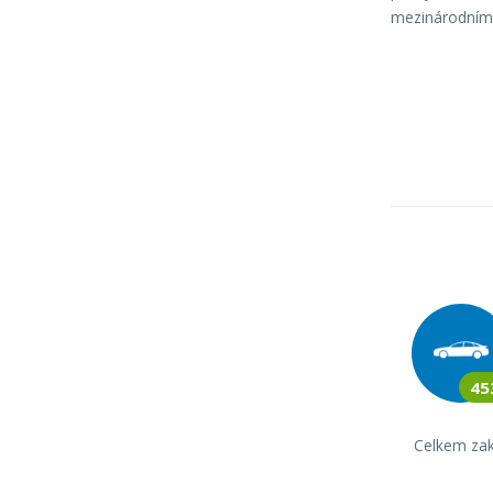
mezinárodním
45
Celkem za