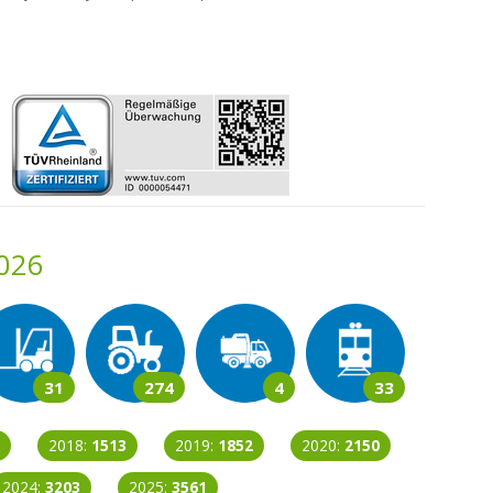
2026
31
274
4
33
2018:
1513
2019:
1852
2020:
2150
2024:
3203
2025:
3561