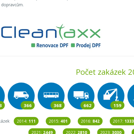
 dopravcům.
Počet zakázek 
3
366
368
662
159
kázek
2014:
111
2015:
401
2016:
842
2017:
1333
2021:
2449
2022:
2810
2023:
3030