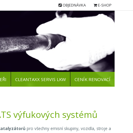
OBJEDNÁVKA
E-SHOP
EŘI
CLEANTAXX SERVIS LKW
CENÍK RENOVACÍ
 ATS výfukových systémů
katalyzátorů
pro všechny emisní skupiny, vozidla, stroje a