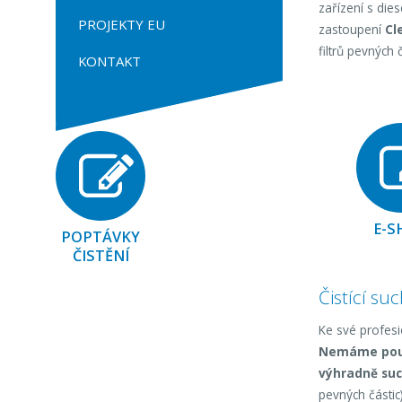
zařízení s di
PROJEKTY EU
zastoupení
Cl
filtrů pevných 
KONTAKT
E-S
POPTÁVKY
ČISTĚNÍ
Čistící su
Ke své profesio
Nemáme pouze
výhradně suc
pevných částic