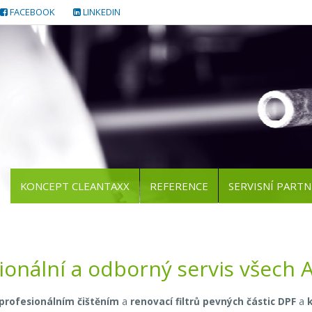
FACEBOOK
LINKEDIN
KONCEPT CLEANTAXX
REFERENCE
SERVISNÍ PARTN
ionální a odborný servis všech
profesionálním čištěním
a
renovací filtrů pevných částic DPF
a