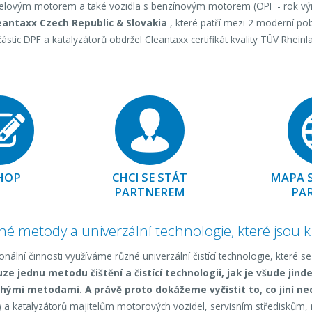
eselovým motorem a také vozidla s benzínovým motorem (OPF - rok vý
eantaxx Czech Republic & Slovakia
, které patří mezi 2 moderní pob
částic DPF a katalyzátorů obdržel Cleantaxx certifikát kvality TÜV Rhein
HOP
CHCI SE STÁT
MAPA S
PARTNEREM
PA
ché metody a univerzální technologie, které jsou
nální činnosti využíváme různé univerzální čistící technologie, které se
 jednu metodu čištění a čistící technologii, jak je všude jinde
hými metodami. A právě proto dokážeme vyčistit to, co jiní n
) a katalyzátorů majitelům motorových vozidel, servisním střediskům