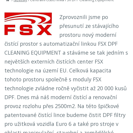
Zprovoznili jsme po
přesunutí ze stávajícího
prostoru nový moderní
čistící prostor s automatizační linkou FSX DPF
CLEANING EQUIPMENT a stáváme se tak jedním s
největších externích čistících center FSX
technologie na území EU. Celková kapacita
tohoto prostoru společně s moduly FSX
technologie zvládne ročně vyčistit až 20 000 kusů
DPF. Dnes má náš moderní čistící a renovační
provoz rozlohu přes 2500m2. Na této špičkové
patentované čistící lince budeme čistit DPF filtry
pro užitková vozidla Euro 6 a také pro stroje v
oblasti manipulační, stavební a zemědělské