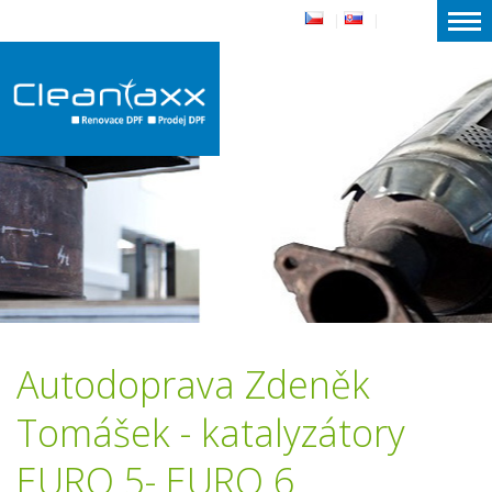
|
|
Autodoprava Zdeněk
Tomášek - katalyzátory
EURO 5- EURO 6