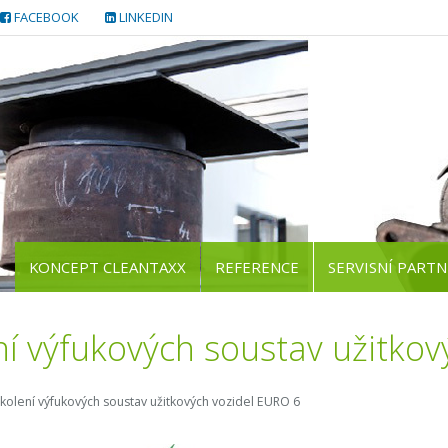
FACEBOOK
LINKEDIN
KONCEPT CLEANTAXX
REFERENCE
SERVISNÍ PARTN
ní výfukových soustav užitkov
kolení výfukových soustav užitkových vozidel EURO 6