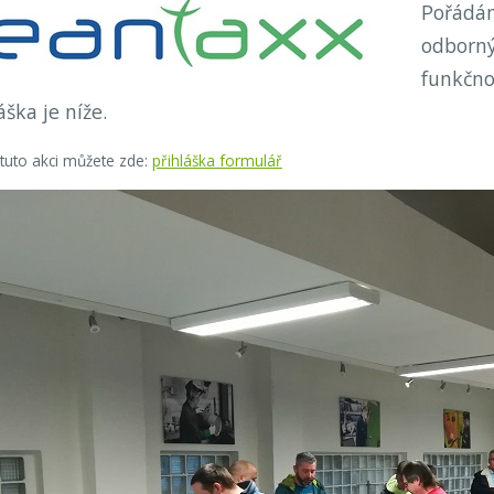
Pořádáme
odborný
funkčno
láška je níže.
a tuto akci můžete zde:
přihláška formulář