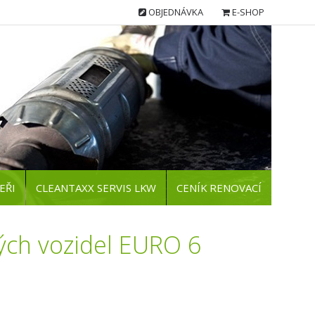
OBJEDNÁVKA
E-SHOP
EŘI
CLEANTAXX SERVIS LKW
CENÍK RENOVACÍ
ých vozidel EURO 6