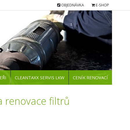
OBJEDNÁVKA
E-SHOP
EŘI
CLEANTAXX SERVIS LKW
CENÍK RENOVACÍ
 renovace filtrů