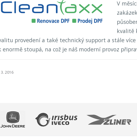
V měsíc
zakázek
působen
kvalitě 
valitu provedení a také technický support a stále více
 enormě stoupá, na což je náš moderní provoz připra
 3. 2016