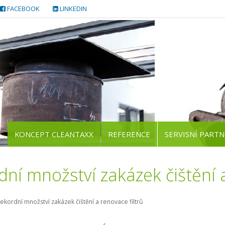
FACEBOOK
LINKEDIN
KONCEPT CLEANTAXX
REFERENCE
SERVISNÍ PARTN
ní množství zakázek čištění a
ekordní množství zakázek čištění a renovace filtrů