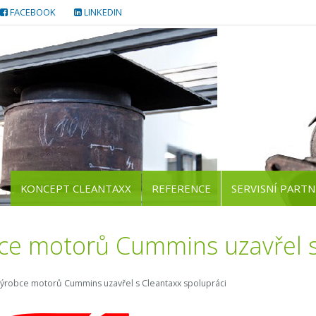
FACEBOOK
LINKEDIN
KONCEPT CLEANTAXX
REFERENCE
SERVISNÍ PARTN
ce motorů Cummins uzavřel s
ýrobce motorů Cummins uzavřel s Cleantaxx spolupráci