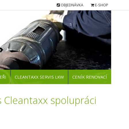
OBJEDNÁVKA
E-SHOP
EŘI
CLEANTAXX SERVIS LKW
CENÍK RENOVACÍ
 Cleantaxx spolupráci