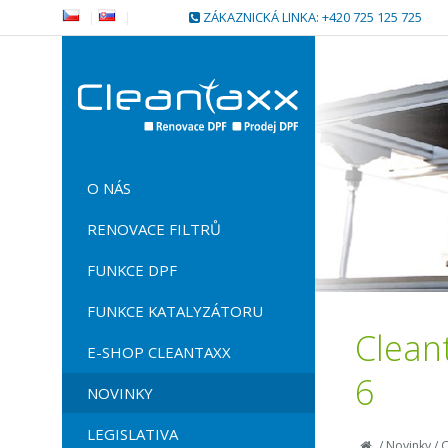
|
|
ZÁKAZNICKÁ LINKA: +420 725 125 725
O NÁS
RENOVACE FILTRŮ
FUNKCE DPF
FUNKCE KATALYZÁTORU
Clean
E-SHOP CLEANTAXX
6
NOVINKY
LEGISLATIVA
/
Novinky
/
C