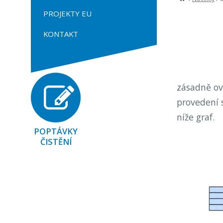
PROJEKTY EU
KONTAKT
zásadně ovl
provedení s
níže graf.
POPTÁVKY
ČISTĚNÍ