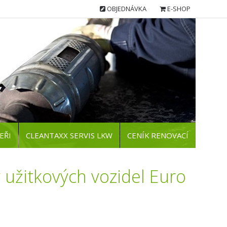
OBJEDNÁVKA
E-SHOP
EŘI
CLEANTAXX SERVIS LKW
CENÍK RENOVACÍ
 užitkových vozidel Euro