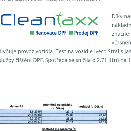
Díky na
nákladn
značné 
včasném
ivňuje provoz vozidla. Test na vozidle Iveco Stralis j
lužby čištění DPF. Spotřeba se snížila o 2,71 litrů na 