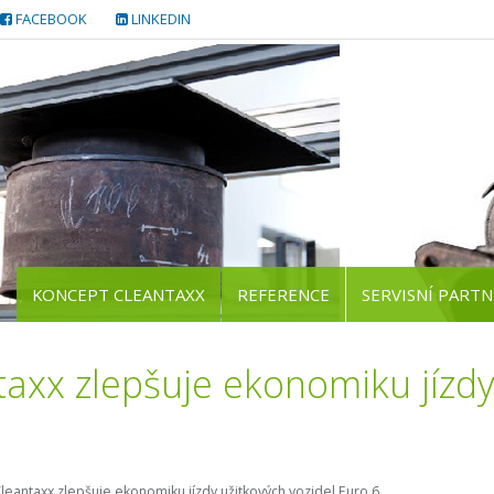
FACEBOOK
LINKEDIN
KONCEPT CLEANTAXX
REFERENCE
SERVISNÍ PARTN
taxx zlepšuje ekonomiku jízdy
leantaxx zlepšuje ekonomiku jízdy užitkových vozidel Euro 6