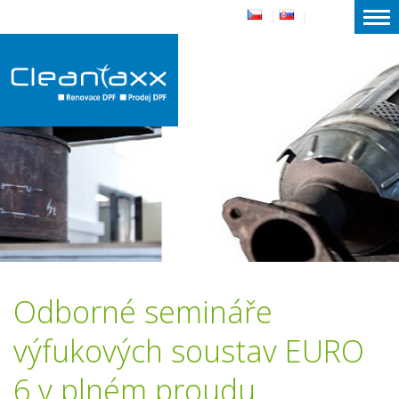
|
|
Odborné semináře
výfukových soustav EURO
6 v plném proudu