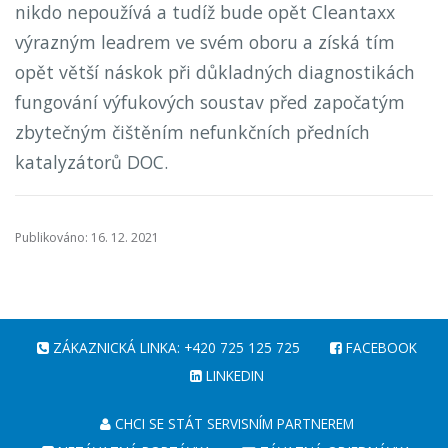
nikdo nepoužívá a tudíž bude opět Cleantaxx
výrazným leadrem ve svém oboru a získá tím
opět větší náskok při důkladných diagnostikách
fungování výfukových soustav před započatým
zbytečným čištěním nefunkčních předních
katalyzátorů DOC.
Publikováno: 16. 12. 2021
ZÁKAZNICKÁ LINKA: +420 725 125 725
FACEBOOK
LINKEDIN
CHCI SE STÁT SERVISNÍM PARTNEREM