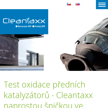
|
|
Test oxidace předních
katalyzátorů - Cleantaxx
naprostou špičkou ve