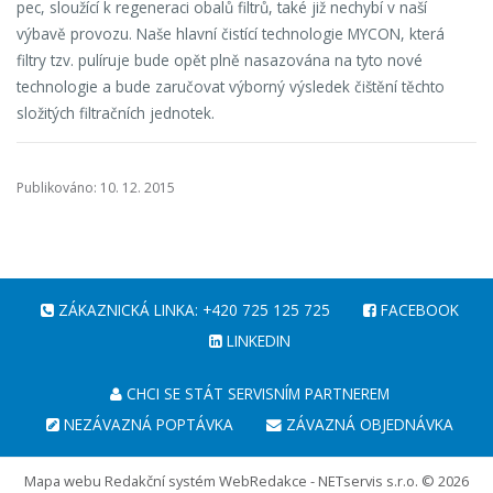
pec, sloužící k regeneraci obalů filtrů, také již nechybí v naší
výbavě provozu. Naše hlavní čistící technologie MYCON, která
filtry tzv. pulíruje bude opět plně nasazována na tyto nové
technologie a bude zaručovat výborný výsledek čištění těchto
složitých filtračních jednotek.
Publikováno: 10. 12. 2015
ZÁKAZNICKÁ LINKA: +420 725 125 725
FACEBOOK
LINKEDIN
CHCI SE STÁT SERVISNÍM PARTNEREM
NEZÁVAZNÁ POPTÁVKA
ZÁVAZNÁ OBJEDNÁVKA
Mapa webu
Redakční systém
WebRedakce
-
NETservis s.r.o.
© 2026