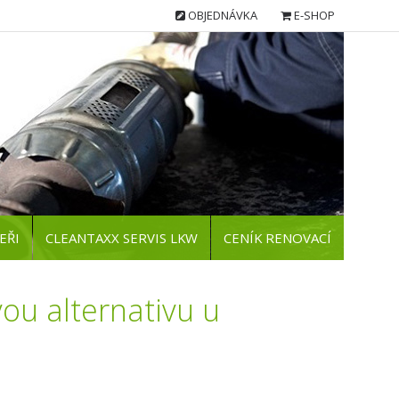
OBJEDNÁVKA
E-SHOP
EŘI
CLEANTAXX SERVIS LKW
CENÍK RENOVACÍ
ou alternativu u