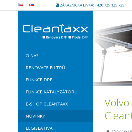
|
|
ZÁKAZNICKÁ LINKA: +420 725 125 725
O NÁS
RENOVACE FILTRŮ
FUNKCE DPF
FUNKCE KATALYZÁTORU
Volvo
E-SHOP CLEANTAXX
Clean
NOVINKY
LEGISLATIVA
/
Novinky
/
V