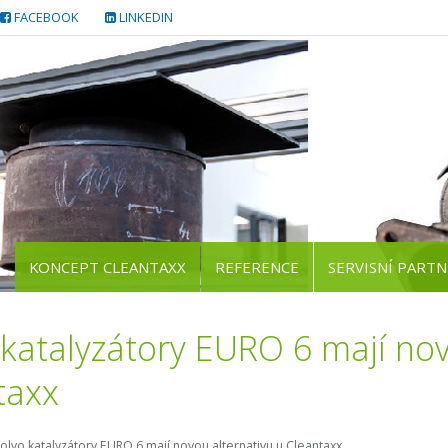
FACEBOOK
LINKEDIN
KONCEPT CLEANTAXX
REFERENCE
SERVISNÍ PARTN
 katalyzátory EURO 6 mají nov
taxx
olvo katalyzátory EURO 6 mají novou alternativu u Cleantaxx