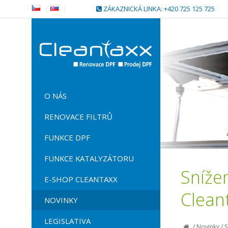
|
|
ZÁKAZNICKÁ LINKA: +420 725 125 725
O NÁS
RENOVACE FILTRŮ
FUNKCE DPF
FUNKCE KATALYZÁTORU
Snížen
E-SHOP CLEANTAXX
Clean
NOVINKY
LEGISLATIVA
/
Novinky
/
S