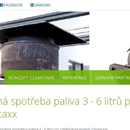
FACEBOOK
LINKEDIN
KONCEPT CLEANTAXX
REFERENCE
SERVISNÍ PARTN
á spotřeba paliva 3 - 6 litrů
taxx
nížená spotřeba paliva 3 - 6 litrů po čištění konceptem Cleantaxx