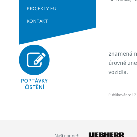
PROJEKTY EU
KONTAKT
znamená ná
úrovně zneč
vozidla.
POPTÁVKY
ČISTĚNÍ
Publikováno: 17.
Naši partneři