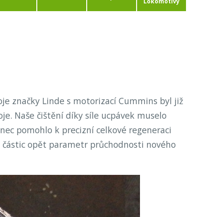
Lokomotivy
oje značky Linde s motorizací Cummins byl již
oje. Naše čištění díky síle ucpávek muselo
onec pomohlo k precizní celkové regeneraci
ch částic opět parametr průchodnosti nového