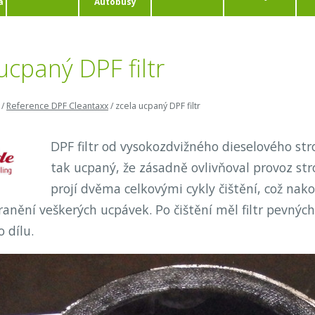
a
Autobusy
ucpaný DPF filtr
/
Reference DPF Cleantaxx
/
zcela ucpaný DPF filtr
DPF filtr od vysokozdvižného dieselového str
tak ucpaný, že zásadně ovlivňoval provoz str
projí dvěma celkovými cykly čištění, což nak
ranění veškerých ucpávek. Po čištění měl filtr pevný
o dílu.