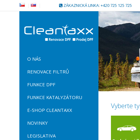
|
|
ZÁKAZNICKÁ LINKA: +420 725 125 725
O NÁS
RENOVACE FILTRŮ
FUNKCE DPF
FUNKCE KATALYZÁTORU
Vyberte ty
E-SHOP CLEANTAXX
NOVINKY
LEGISLATIVA