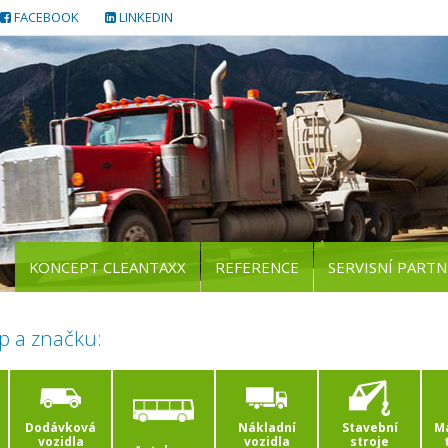
FACEBOOK
LINKEDIN
KONCEPT CLEANTAXX
REFERENCE
SERVISNÍ PARTN
p a značku:
Dodávková
Nákladní
Stavební
Ma
vozidla
vozidla
stroje