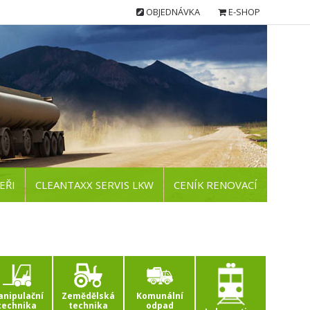
OBJEDNÁVKA
E-SHOP
EŘI
CLEANTAXX SERVIS LKW
CENÍK RENOVACÍ
nipulační
Zemědělská
Komunální
technika
technika
odpad