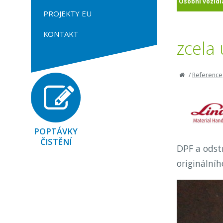
Osobní vozidl
PROJEKTY EU
KONTAKT
zcela 
/
Reference
POPTÁVKY
ČISTĚNÍ
DPF a odst
originálníh