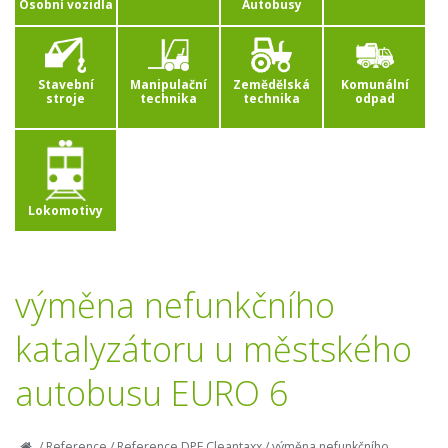
Osobní vozidla
Autobusy
Stavební
Manipulační
Zemědělská
Komunální
stroje
technika
technika
odpad
Lokomotivy
výměna nefunkčního
katalyzátoru u městského
autobusu EURO 6
/
Reference
/
Reference DPF Cleantaxx
/
výměna nefunkčního