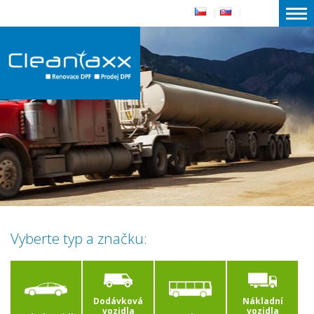
|
|
Vyberte typ a značku:
Dodávková
Nákladní
vozidla
vozidla