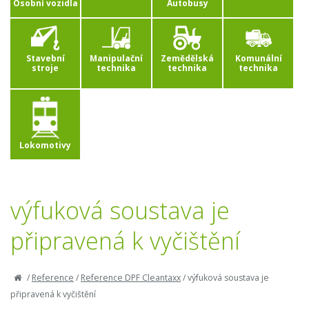
Osobní vozidla
Autobusy
Stavební
Manipulační
Zemědělská
Komunální
stroje
technika
technika
technika
Lokomotivy
výfuková soustava je
připravená k vyčištění
/
Reference
/
Reference DPF Cleantaxx
/
výfuková soustava je
připravená k vyčištění