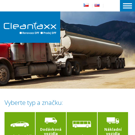
|
|
Vyberte typ a značku:
Dodávková
Nákladní
vozidla
vozidla