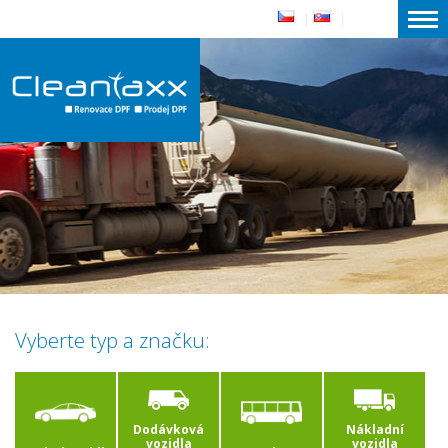
|
|
Vyberte typ a značku:
Dodávková
Nákladní
vozidla
vozidla