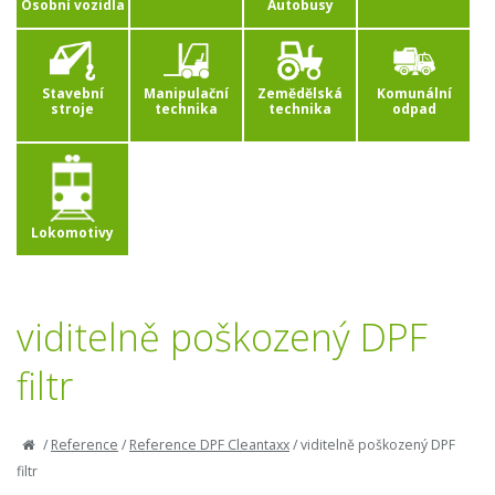
Osobní vozidla
Autobusy
Stavební
Manipulační
Zemědělská
Komunální
stroje
technika
technika
odpad
Lokomotivy
viditelně poškozený DPF
filtr
/
Reference
/
Reference DPF Cleantaxx
/
viditelně poškozený DPF
filtr