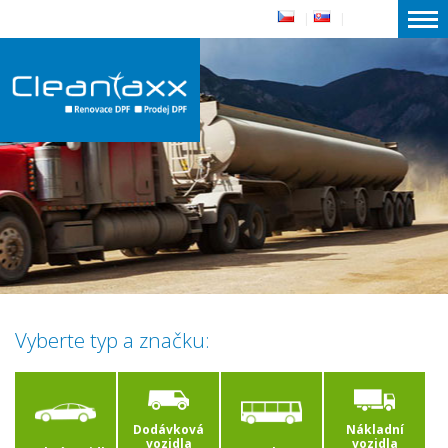
|
|
Vyberte typ a značku:
Dodávková
Nákladní
vozidla
vozidla