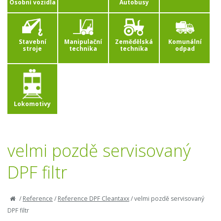
Osobní vozidla
Autobusy
Stavební
Manipulační
Zemědělská
Komunální
stroje
technika
technika
odpad
Lokomotivy
velmi pozdě servisovaný
DPF filtr
/
Reference
/
Reference DPF Cleantaxx
/
velmi pozdě servisovaný
DPF filtr