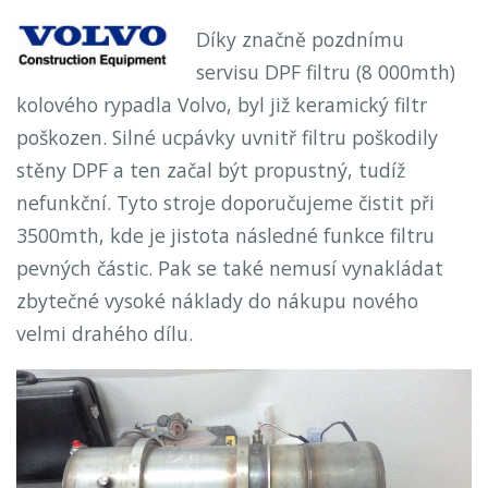
Díky značně pozdnímu
servisu DPF filtru (8 000mth)
kolového rypadla Volvo, byl již keramický filtr
poškozen. Silné ucpávky uvnitř filtru poškodily
stěny DPF a ten začal být propustný, tudíž
nefunkční. Tyto stroje doporučujeme čistit při
3500mth, kde je jistota následné funkce filtru
pevných částic. Pak se také nemusí vynakládat
zbytečné vysoké náklady do nákupu nového
velmi drahého dílu.