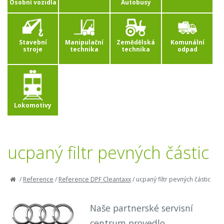
Osobní vozidla
Autobusy
Stavební
Manipulační
Zemědělská
Komunální
stroje
technika
technika
odpad
Lokomotivy
ucpaný filtr pevných částic
/
Reference
/
Reference DPF Cleantaxx
/
ucpaný filtr pevných částic
Naše partnerské servisní
centrum provedlo