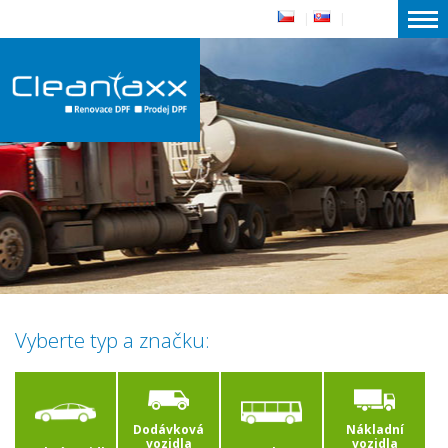
|
|
Vyberte typ a značku:
Dodávková
Nákladní
vozidla
vozidla