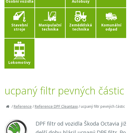
Osobní vozidla
Autobusy
Stavební
Manipulační
Zemědělská
Komunální
stroje
technika
technika
odpad
Lokomotivy
ucpaný filtr pevných částic
/
Reference
/
Reference DPF Cleantaxx
/
ucpaný filtr pevných částic
DPF filtr od vozidla Škoda Octavia již
delší dobu hlásil ucpaný DPF filtr. Po