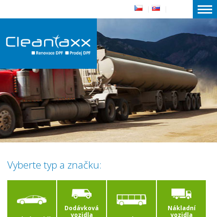
|
|
Vyberte typ a značku:
Dodávková
Nákladní
vozidla
vozidla