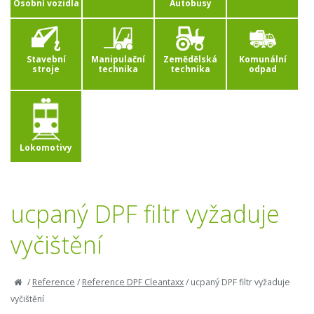
Osobní vozidla
Autobusy
Stavební
Manipulační
Zemědělská
Komunální
stroje
technika
technika
odpad
Lokomotivy
ucpaný DPF filtr vyžaduje
vyčištění
/
Reference
/
Reference DPF Cleantaxx
/
ucpaný DPF filtr vyžaduje
vyčištění