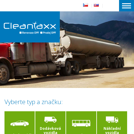
|
|
Vyberte typ a značku:
Dodávková
Nákladní
vozidla
vozidla