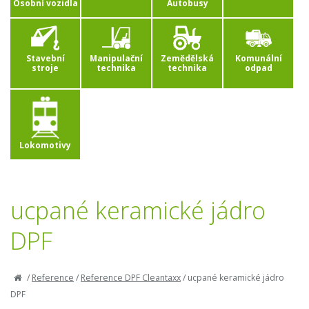
Osobní vozidla
Autobusy
Stavební
Manipulační
Zemědělská
Komunální
stroje
technika
technika
odpad
Lokomotivy
ucpané keramické jádro
DPF
/
Reference
/
Reference DPF Cleantaxx
/
ucpané keramické jádro
DPF