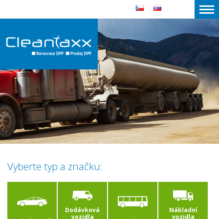
|
|
Vyberte typ a značku:
Dodávková
Nákladní
vozidla
vozidla