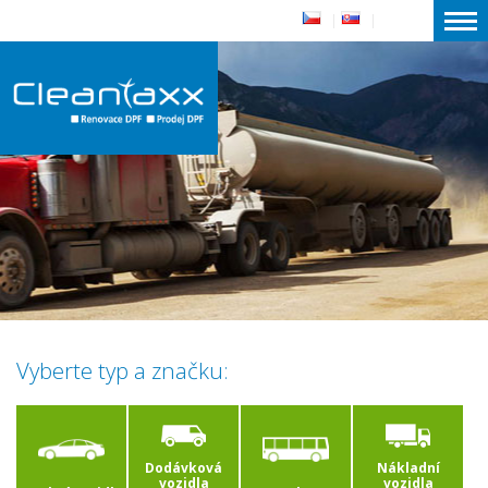
|
|
Vyberte typ a značku:
Dodávková
Nákladní
vozidla
vozidla