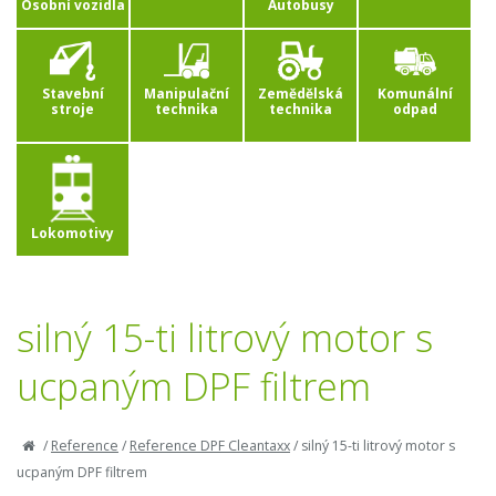
Osobní vozidla
Autobusy
Stavební
Manipulační
Zemědělská
Komunální
stroje
technika
technika
odpad
Lokomotivy
silný 15-ti litrový motor s
ucpaným DPF filtrem
/
Reference
/
Reference DPF Cleantaxx
/
silný 15-ti litrový motor s
ucpaným DPF filtrem