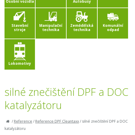
Osobní vozidla
Autobusy
Stavební
Manipulační
Zemědělská
Komunální
stroje
technika
technika
odpad
Lokomotivy
silné znečištění DPF a DOC
katalyzátoru
/
Reference
/
Reference DPF Cleantaxx
/
silné znečištění DPF a DOC
katalyzátoru