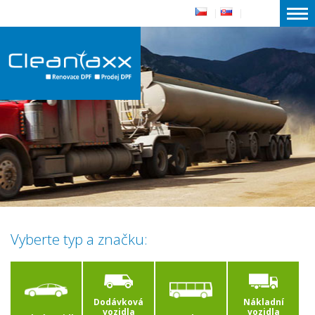
|
|
Vyberte typ a značku:
Dodávková
Nákladní
vozidla
vozidla