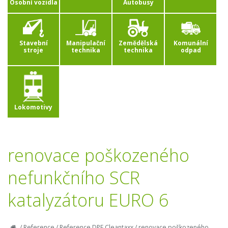
Osobní vozidla
Autobusy
Stavební
Manipulační
Zemědělská
Komunální
stroje
technika
technika
odpad
Lokomotivy
renovace poškozeného
nefunkčního SCR
katalyzátoru EURO 6
/
Reference
/
Reference DPF Cleantaxx
/
renovace poškozeného