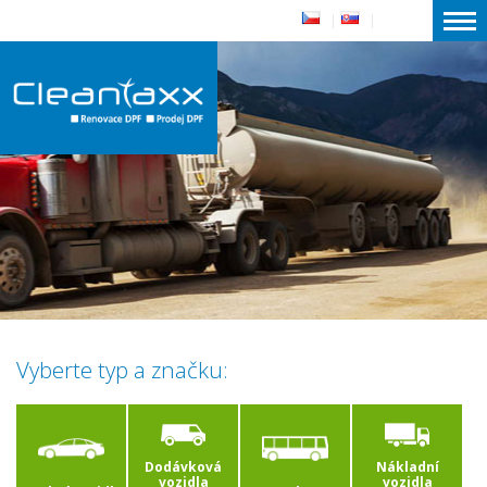
|
|
Vyberte typ a značku:
Dodávková
Nákladní
vozidla
vozidla