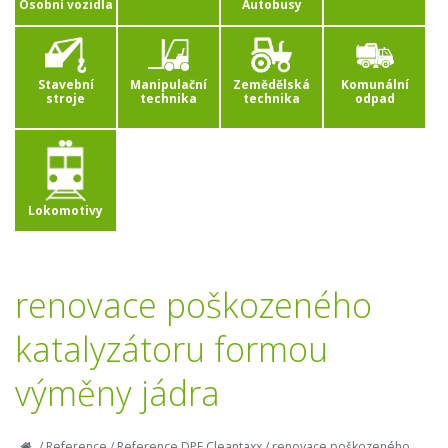
Osobní vozidla
Autobusy
Stavební
Manipulační
Zemědělská
Komunální
stroje
technika
technika
odpad
Lokomotivy
renovace poškozeného
katalyzátoru formou
výměny jádra
/
Reference
/
Reference DPF Cleantaxx
/
renovace poškozeného