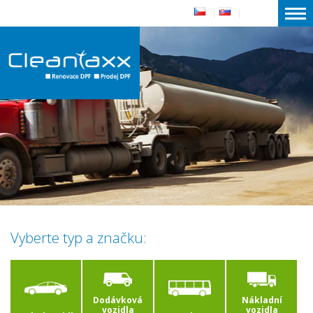
|
|
Vyberte typ a značku:
Dodávková
Nákladní
vozidla
vozidla