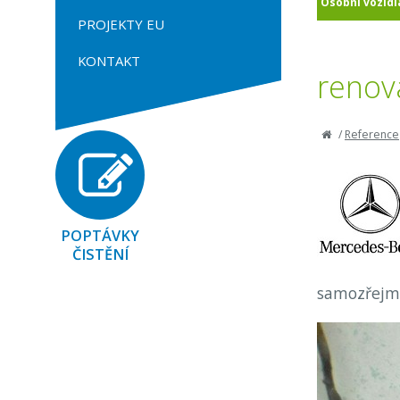
Osobní vozidl
PROJEKTY EU
KONTAKT
renov
/
Reference
POPTÁVKY
ČISTĚNÍ
samozřejmě