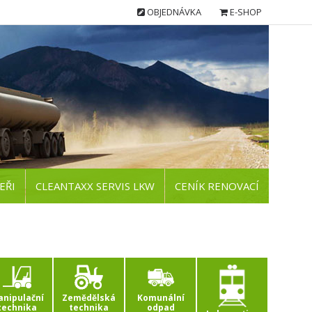
OBJEDNÁVKA
E-SHOP
EŘI
CLEANTAXX SERVIS LKW
CENÍK RENOVACÍ
nipulační
Zemědělská
Komunální
technika
technika
odpad