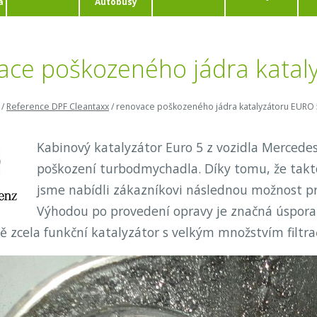
a
Autobusy
ace poškozeného jádra katal
/
Reference DPF Cleantaxx
/
renovace poškozeného jádra katalyzátoru EURO 
Kabinový katalyzátor Euro 5 z vozidla Mercede
poškození turbodmychadla. Díky tomu, že takto 
jsme nabídli zákazníkovi následnou možnost pr
Výhodou po provedení opravy je značná úspora
 zcela funkční katalyzátor s velkým množstvím filtr