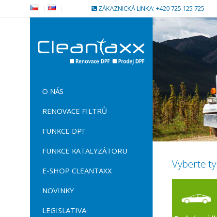
|
|
ZÁKAZNICKÁ LINKA: +420 725 125 725
O NÁS
RENOVACE FILTRŮ
FUNKCE DPF
FUNKCE KATALYZÁTORU
Vyberte ty
E-SHOP CLEANTAXX
NOVINKY
LEGISLATIVA