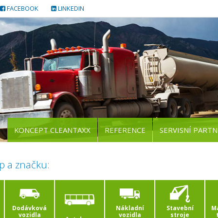
FACEBOOK
LINKEDIN
KONCEPT CLEANTAXX
REFERENCE
SERVISNÍ PARTN
p a značku:
Dodávková
Nákladní
Stavební
Ma
vozidla
vozidla
stroje