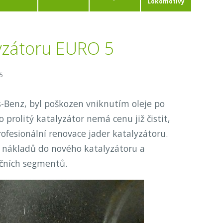
Lokomotivy
yzátoru EURO 5
5
s-Benz, byl poškozen vniknutím oleje po
prolitý katalyzátor nemá cenu již čistit,
ofesionální renovace jader katalyzátoru.
 nákladů do nového katalyzátoru a
ačních segmentů.