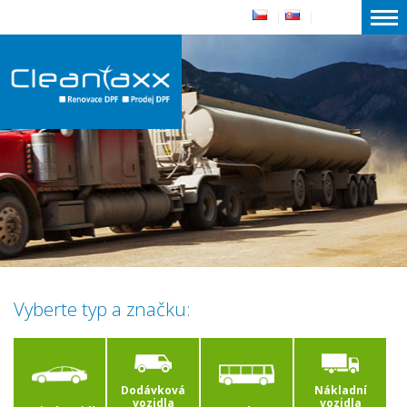
|
|
Vyberte typ a značku:
Dodávková
Nákladní
vozidla
vozidla