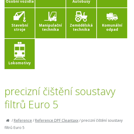
Osobní vozidla
Autobusy
Stavební
Manipulační
Zemědělská
Komunální
stroje
technika
technika
odpad
Lokomotivy
precizní čištění soustavy
filtrů Euro 5
/
Reference
/
Reference DPF Cleantaxx
/
precizní čištění soustavy
filtrů Euro 5