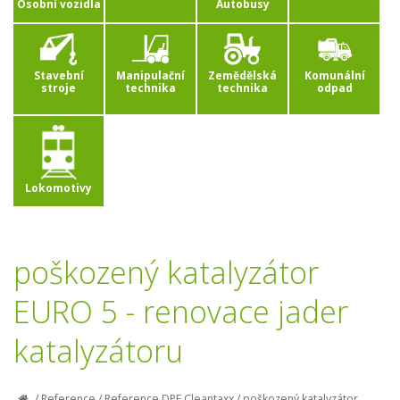
Osobní vozidla
Autobusy
Stavební
Manipulační
Zemědělská
Komunální
stroje
technika
technika
odpad
Lokomotivy
poškozený katalyzátor
EURO 5 - renovace jader
katalyzátoru
/
Reference
/
Reference DPF Cleantaxx
/
poškozený katalyzátor