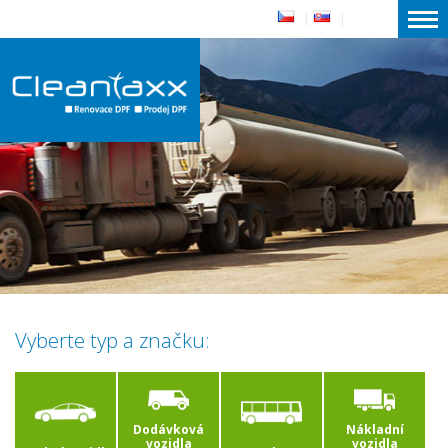
|
|
Vyberte typ a značku:
Dodávková
Nákladní
vozidla
vozidla