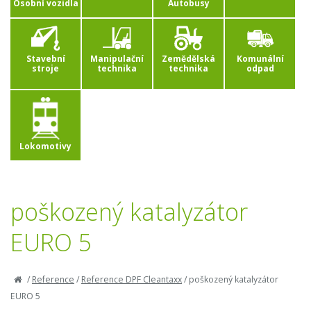
Osobní vozidla
Autobusy
Stavební
Manipulační
Zemědělská
Komunální
stroje
technika
technika
odpad
Lokomotivy
poškozený katalyzátor
EURO 5
/
Reference
/
Reference DPF Cleantaxx
/
poškozený katalyzátor
EURO 5