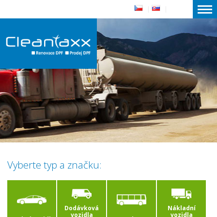
|
|
Vyberte typ a značku:
Dodávková
Nákladní
vozidla
vozidla