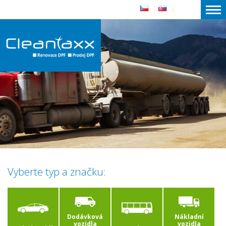
|
|
Vyberte typ a značku:
Dodávková
Nákladní
vozidla
vozidla