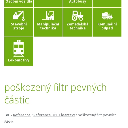
Osobní vozidla
Autobusy
Stavební
Manipulační
Zemědělská
Komunální
stroje
technika
technika
odpad
Lokomotivy
poškozený filtr pevných
částic
/
Reference
/
Reference DPF Cleantaxx
/
poškozený filtr pevných
částic