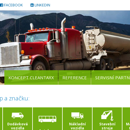
FACEBOOK
LINKEDIN
KONCEPT CLEANTAXX
REFERENCE
SERVISNÍ PARTN
p a značku:
Dodávková
Nákladní
Stavební
Ma
vozidla
vozidla
stroje