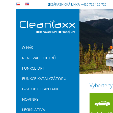
|
|
ZÁKAZNICKÁ LINKA: +420 725 125 725
O NÁS
RENOVACE FILTRŮ
FUNKCE DPF
FUNKCE KATALYZÁTORU
Vyberte ty
E-SHOP CLEANTAXX
NOVINKY
LEGISLATIVA