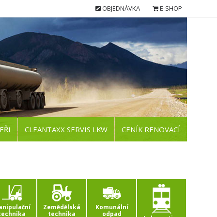
OBJEDNÁVKA
E-SHOP
EŘI
CLEANTAXX SERVIS LKW
CENÍK RENOVACÍ
nipulační
Zemědělská
Komunální
technika
technika
odpad