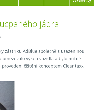
Lokomotivy
í ucpaného jádra
a
yky zástřiku AdBlue společně s usazeninou
tru omezovalo výkon vozidla a bylo nutné
ch a provedení čištění konceptem Cleantaxx