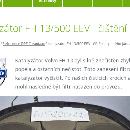
a
Autobusy
yzátor FH 13/500 EEV - čištěn
/
Reference DPF Cleantaxx
/
katalyzátor FH 13/500 EEV - čištění ucpaného jádr
Katalyzátor Volvo FH 13 byl silně znečištěn zb
popela a ostatních nečistot. Toto zanesení fil
katalyzátor vyčistit. Po našich čistících krocí
mohl následně být filtr nasazen do provozu.