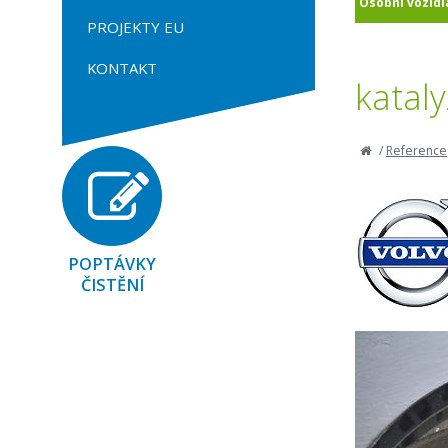
Osobní vozidl
PROJEKTY EU
KONTAKT
katal
/
Reference
POPTÁVKY
ČISTĚNÍ