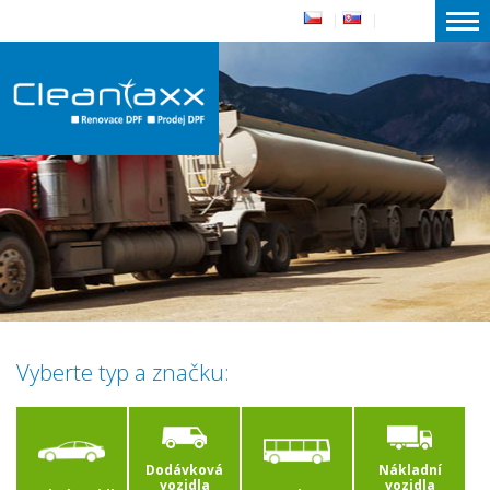
|
|
Vyberte typ a značku:
Dodávková
Nákladní
vozidla
vozidla