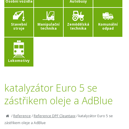
Osobní vozidla
Autobusy
Stavební
Manipulační
Zemědělská
Komunální
stroje
technika
technika
odpad
Lokomotivy
katalyzátor Euro 5 se
zástřikem oleje a AdBlue
/
Reference
/
Reference DPF Cleantaxx
/
katalyzátor Euro 5 se
zástřikem oleje a AdBlue