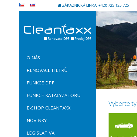
|
|
ZÁKAZNICKÁ LINKA: +420 725 125 725
O NÁS
RENOVACE FILTRŮ
FUNKCE DPF
FUNKCE KATALYZÁTORU
Vyberte ty
E-SHOP CLEANTAXX
NOVINKY
LEGISLATIVA