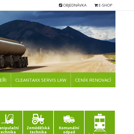
OBJEDNÁVKA
E-SHOP
EŘI
CLEANTAXX SERVIS LKW
CENÍK RENOVACÍ
nipulační
Zemědělská
Komunální
technika
technika
odpad