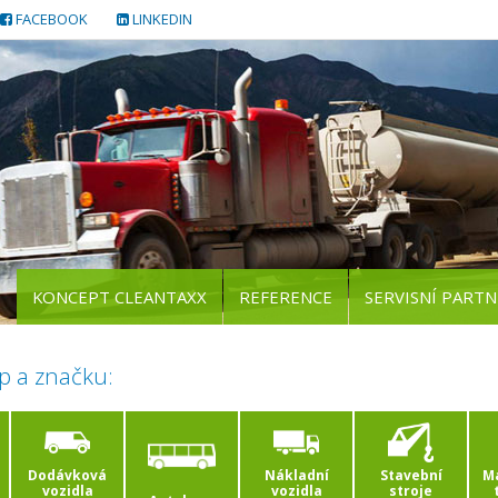
FACEBOOK
LINKEDIN
KONCEPT CLEANTAXX
REFERENCE
SERVISNÍ PARTN
p a značku:
Dodávková
Nákladní
Stavební
Ma
vozidla
vozidla
stroje