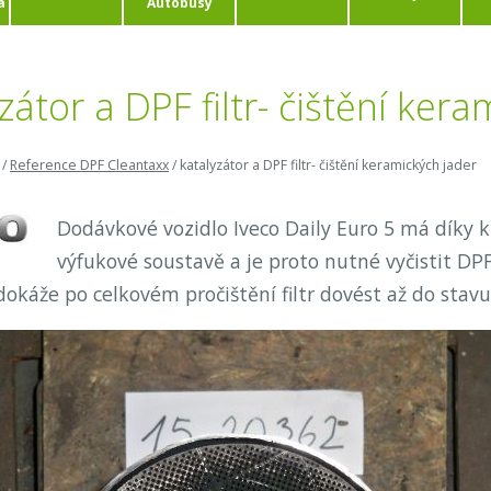
a
Autobusy
zátor a DPF filtr- čištění ker
/
Reference DPF Cleantaxx
/
katalyzátor a DPF filtr- čištění keramických jader
Dodávkové vozidlo Iveco Daily Euro 5 má díky kr
výfukové soustavě a je proto nutné vyčistit DPF
okáže po celkovém pročištění filtr dovést až do stavu