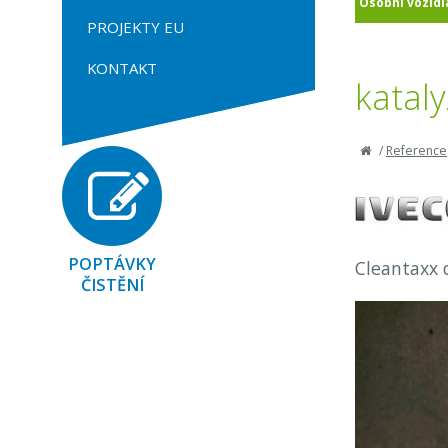
Osobní vozidl
PROJEKTY EU
KONTAKT
kataly
/
Reference
POPTÁVKY
Cleantaxx d
ČISTĚNÍ