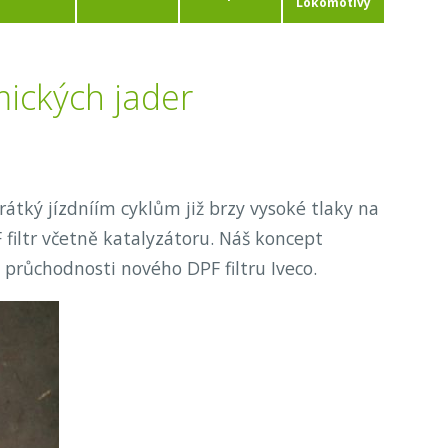
Lokomotivy
amických jader
átký jízdníím cyklům již brzy vysoké tlaky na
 filtr včetně katalyzátoru. Náš koncept
 průchodnosti nového DPF filtru Iveco.