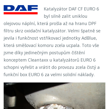
Katalyzátor DAF CF EURO 6
byl silně zalit uniklou
olejovou náplní, která prošla až na hranu DPF
filtru skrz oxidační katalyzátor. Velmi špatně se
jevila i funkčnost vstřikovací jednotky AdBlue,
která směšovací komoru zcela ucpala. Toto vše
jsme díky jedinečným postupům čištění
konceptem Cleantaxx u katalyzátorů EURO 6
schopni vyřešit a vrátit do provozu zcela čistý a
funkční box EURO 6 za velmi solidní náklady.