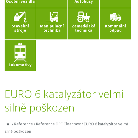
Osobní vozidla
Autobusy
Stavební
Manipulační
Zemědělská
Komunální
stroje
technika
technika
odpad
Lokomotivy
EURO 6 katalyzátor velmi
silně poškozen
/
Reference
/
Reference DPF Cleantaxx
/
EURO 6 katalyzátor velmi
silně poškozen