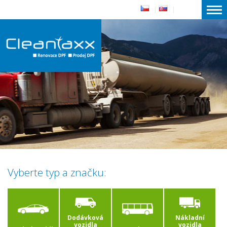
|
|
Vyberte typ a značku:
Dodávková
Nákladní
vozidla
vozidla