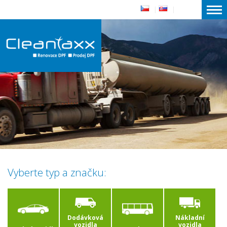
|
|
Vyberte typ a značku:
Dodávková
Nákladní
vozidla
vozidla