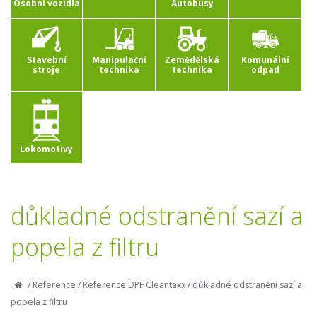
Osobní vozidla
Autobusy
Stavební
Manipulační
Zemědělská
Komunální
stroje
technika
technika
odpad
Lokomotivy
důkladné odstranění sazí a
popela z filtru
/
Reference
/
Reference DPF Cleantaxx
/
důkladné odstranění sazí a
popela z filtru