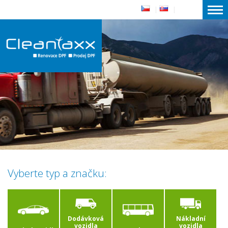
|
|
Vyberte typ a značku:
Dodávková
Nákladní
vozidla
vozidla