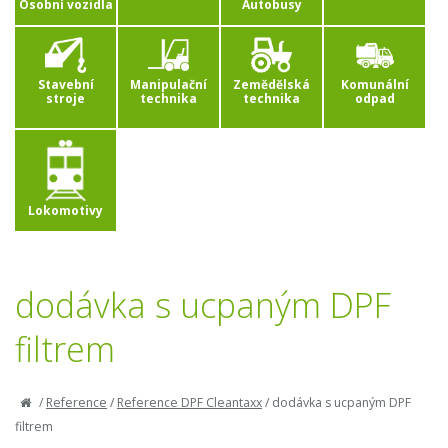
Osobní vozidla
Autobusy
Stavební
Manipulační
Zemědělská
Komunální
stroje
technika
technika
odpad
Lokomotivy
dodávka s ucpaným DPF
filtrem
/
Reference
/
Reference DPF Cleantaxx
/
dodávka s ucpaným DPF
filtrem