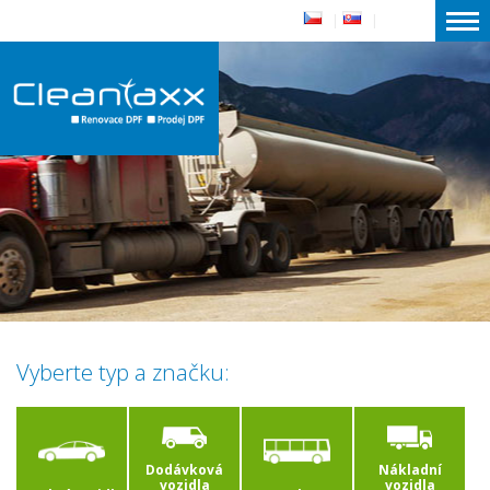
|
|
Vyberte typ a značku:
Dodávková
Nákladní
vozidla
vozidla