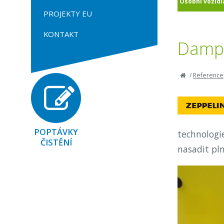
Osobní vozidl
PROJEKTY EU
KONTAKT
Dampe
/
Reference
POPTÁVKY
technologi
ČISTĚNÍ
nasadit pln