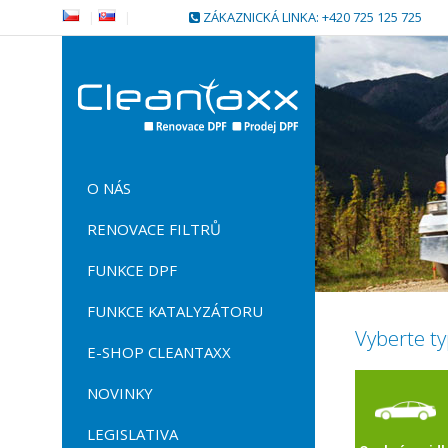
|
|
ZÁKAZNICKÁ LINKA: +420 725 125 725
O NÁS
RENOVACE FILTRŮ
FUNKCE DPF
FUNKCE KATALYZÁTORU
Vyberte ty
E-SHOP CLEANTAXX
NOVINKY
LEGISLATIVA