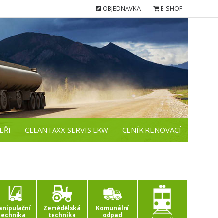
OBJEDNÁVKA
E-SHOP
EŘI
CLEANTAXX SERVIS LKW
CENÍK RENOVACÍ
nipulační
Zemědělská
Komunální
technika
technika
odpad