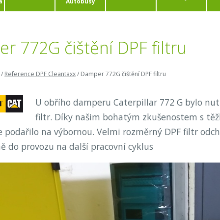
a
Autobusy
r 772G čištění DPF filtru
/
Reference DPF Cleantaxx
/
Damper 772G čištění DPF filtru
U obřího damperu Caterpillar 772 G bylo nut
filtr. Díky našim bohatým zkušenostem s těž
e podařilo na výbornou. Velmi rozměrný DPF filtr odch
ě do provozu na další pracovní cyklus