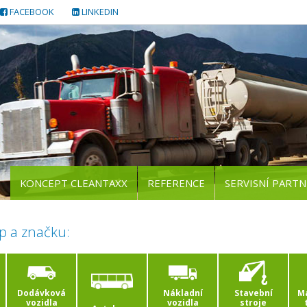
FACEBOOK
LINKEDIN
KONCEPT CLEANTAXX
REFERENCE
SERVISNÍ PARTN
p a značku:
Dodávková
Nákladní
Stavební
Ma
vozidla
vozidla
stroje