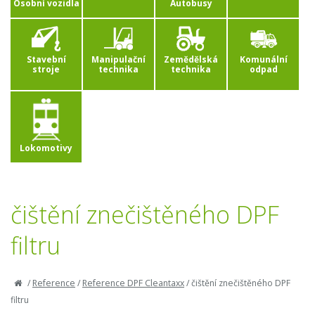
Osobní vozidla
Autobusy
Stavební
Manipulační
Zemědělská
Komunální
stroje
technika
technika
odpad
Lokomotivy
čištění znečištěného DPF
filtru
/
Reference
/
Reference DPF Cleantaxx
/
čištění znečištěného DPF
filtru