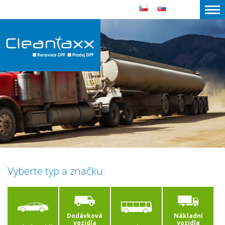
|
|
Vyberte typ a značku:
Dodávková
Nákladní
vozidla
vozidla