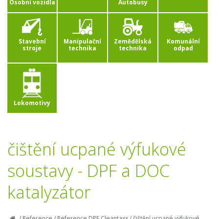
Osobní vozidla
Autobusy
Stavební
Manipulační
Zemědělská
Komunální
stroje
technika
technika
odpad
Lokomotivy
čištění ucpané výfukové
soustavy - DPF a DOC
katalyzátor
/
Reference
/
Reference DPF Cleantaxx
/
čištění ucpané výfukové