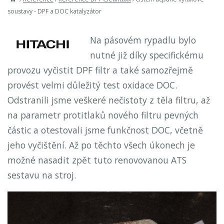
soustavy - DPF a DOC katalyzátor
Na pásovém rypadlu bylo
nutné již díky specifickému
provozu vyčistit DPF filtr a také samozřejmě
provést velmi důležitý test oxidace DOC.
Odstranili jsme veškeré nečistoty z těla filtru, až
na parametr protitlaků nového filtru pevných
částic a otestovali jsme funkčnost DOC, včetně
jeho vyčištění. Až po těchto všech úkonech je
možné nasadit zpět tuto renovovanou ATS
sestavu na stroj.