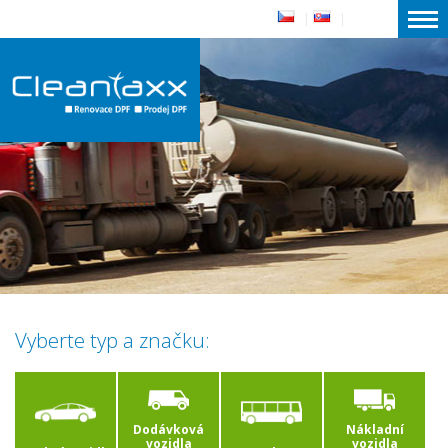
|
|
Vyberte typ a značku:
Dodávková
Nákladní
vozidla
vozidla