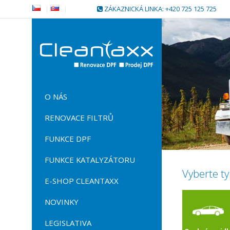
|
|
ZÁKAZNICKÁ LINKA: +420 725 125 725
O NÁS
RENOVACE FILTRŮ
FUNKCE DPF
FUNKCE KATALYZÁTORU
Vyberte ty
E-SHOP CLEANTAXX
NOVINKY
LEGISLATIVA