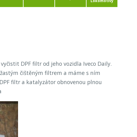
Lokomotivy
vyčistit DPF filtr od jeho vozidla Iveco Daily.
mi žastým čištěným filtrem a máme s ním
PF filtr a katalyzátor obnovenou plnou
a