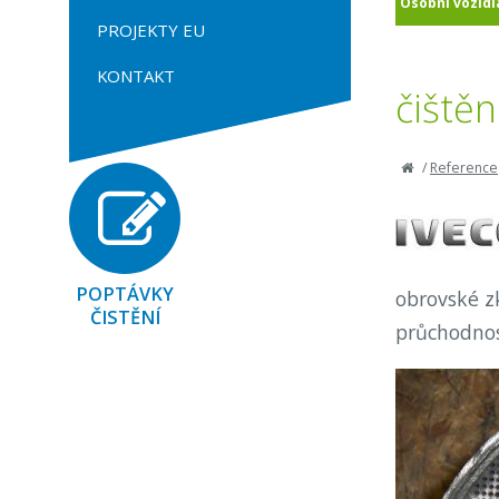
Osobní vozidl
PROJEKTY EU
KONTAKT
čištěn
/
Reference
POPTÁVKY
obrovské z
ČISTĚNÍ
průchodnos