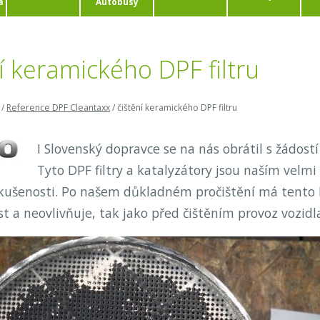
a
Autobusy
í keramického DPF filtru
/
Reference DPF Cleantaxx
/
čištění keramického DPF filtru
I Slovenský dopravce se na nás obrátil s žádostí 
Tyto DPF filtry a katalyzátory jsou naším vel
kušenosti. Po našem důkladném pročištění má tento D
t a neovlivňuje, tak jako před čištěním provoz vozidl