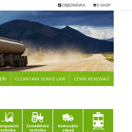
OBJEDNÁVKA
E-SHOP
EŘI
CLEANTAXX SERVIS LKW
CENÍK RENOVACÍ
nipulační
Zemědělská
Komunální
technika
technika
odpad