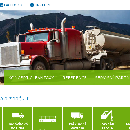
FACEBOOK
LINKEDIN
KONCEPT CLEANTAXX
REFERENCE
SERVISNÍ PARTN
p a značku:
Dodávková
Nákladní
Stavební
Ma
vozidla
vozidla
stroje