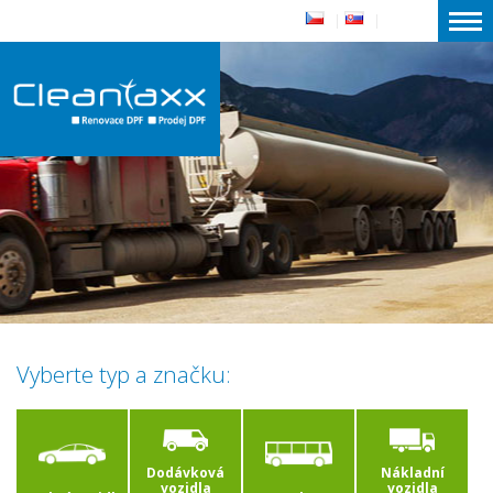
|
|
Vyberte typ a značku:
Dodávková
Nákladní
vozidla
vozidla