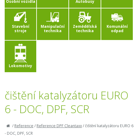
Osobní vozidla
Autobusy
Stavební
Manipulační
Zemědělská
Komunální
stroje
technika
technika
odpad
Lokomotivy
čištění katalyzátoru EURO
6 - DOC, DPF, SCR
/
Reference
/
Reference DPF Cleantaxx
/
čištění katalyzátoru EURO 6
- DOC, DPF, SCR