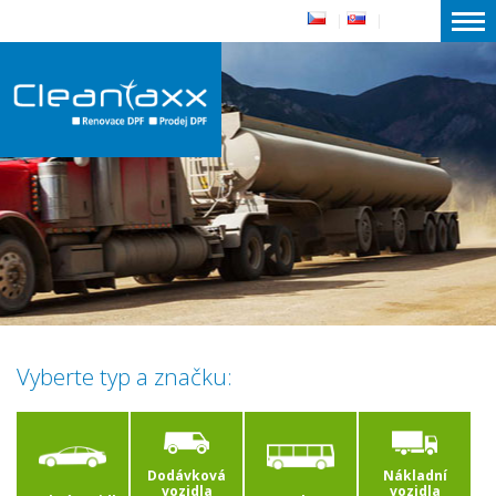
|
|
Vyberte typ a značku:
Dodávková
Nákladní
vozidla
vozidla