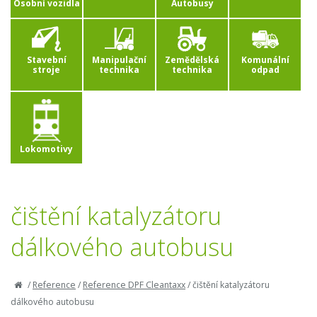
Osobní vozidla
Autobusy
Stavební
Manipulační
Zemědělská
Komunální
stroje
technika
technika
odpad
Lokomotivy
čištění katalyzátoru
dálkového autobusu
/
Reference
/
Reference DPF Cleantaxx
/
čištění katalyzátoru
dálkového autobusu