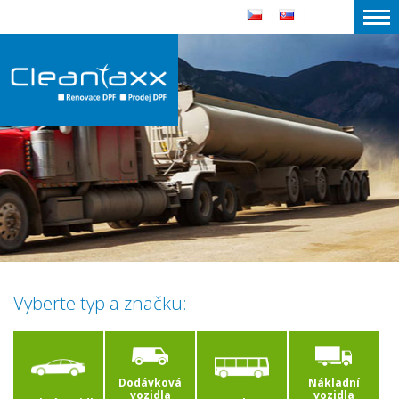
|
|
Vyberte typ a značku:
Dodávková
Nákladní
vozidla
vozidla