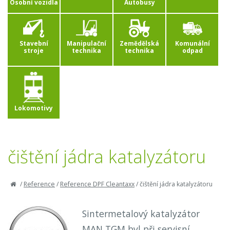
Osobní vozidla
Autobusy
Stavební
Manipulační
Zemědělská
Komunální
stroje
technika
technika
odpad
Lokomotivy
čištění jádra katalyzátoru
/
Reference
/
Reference DPF Cleantaxx
/
čištění jádra katalyzátoru
Sintermetalový katalyzátor
MAN TGM byl při servisní