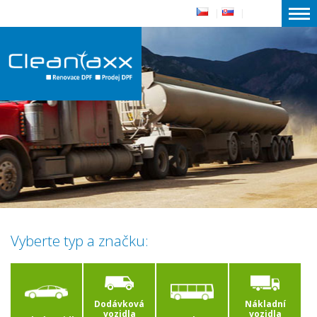
|
|
Vyberte typ a značku:
Dodávková
Nákladní
vozidla
vozidla