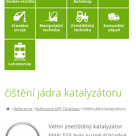
Osobní vozidla
Autobusy
Stavební
Manipulační
Zemědělská
Komunální
stroje
technika
technika
odpad
Lokomotivy
čištění jádra katalyzátoru
/
Reference
/
Reference DPF Cleantaxx
/
čištění jádra katalyzátoru
Velmi znečištěný katalyzátor
MAN TGS bylo nutné důkladně