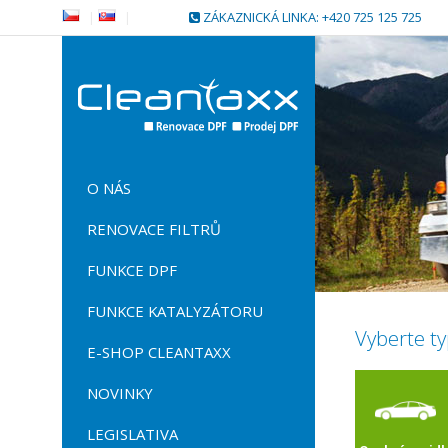
|
|
ZÁKAZNICKÁ LINKA: +420 725 125 725
O NÁS
RENOVACE FILTRŮ
FUNKCE DPF
FUNKCE KATALYZÁTORU
Vyberte ty
E-SHOP CLEANTAXX
NOVINKY
LEGISLATIVA