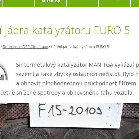
a
Autobusy
ní jádra katalyzátoru EURO 5
/
Reference DPF Cleantaxx
/
čištění jádra katalyzátoru EURO 5
Sintermetalový katalyzátor MAN TGA vykázal při
sazemi a také zbytky ostatních nečistot. Bylo n
a obnovit plnohodnotnou průchodnost filtrem.
včetně snížené spotřeby a obnoveného tahu vozidla.