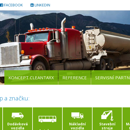
FACEBOOK
LINKEDIN
KONCEPT CLEANTAXX
REFERENCE
SERVISNÍ PARTN
p a značku:
Dodávková
Nákladní
Stavební
Ma
vozidla
vozidla
stroje