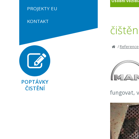
Osobní vozidl
PROJEKTY EU
KONTAKT
čiště
/
Reference
POPTÁVKY
ČISTĚNÍ
fungovat, 