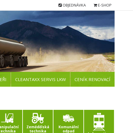
OBJEDNÁVKA
E-SHOP
EŘI
CLEANTAXX SERVIS LKW
CENÍK RENOVACÍ
nipulační
Zemědělská
Komunální
technika
technika
odpad