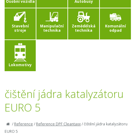
Osobní vozidla
Autobusy
Stavební
Manipulační
Zemědělská
Komunální
stroje
technika
technika
odpad
Lokomotivy
čištění jádra katalyzátoru
EURO 5
/
Reference
/
Reference DPF Cleantaxx
/
čištění jádra katalyzátoru
EURO 5