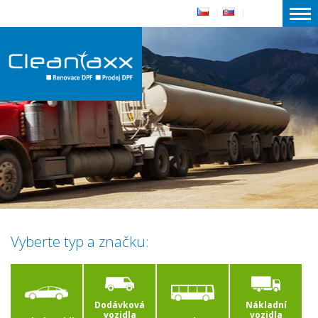
|
|
Vyberte typ a značku:
Dodávková
Nákladní
vozidla
vozidla